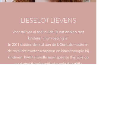
LIESELOT LIEVENS
Voor mij was al snel duidelijk dat werken met
kinderen mijn roeping is!
In 2011 studeerde ik af aan de UGent als master in
de revalidatiewetenschappen en kinesitherapie bij
kinderen. Kwaliteitsvolle maar speelse therapie op
maat vind ik belangrijk, dus volg ik jaarlijks
opleidingen, cursussen en congressen in kader van
de pediatrische revalidatie.
Baby- en kinderkinesitherapeute - Bobath NDT
therapeute - Psychomotorisch therapeute -
Bijzondere beroepsbekwaamheid in de pediatrie -
PQK kwaliteitsbevordering waarvoor jaarlijkse
bijscholingen nodig zijn